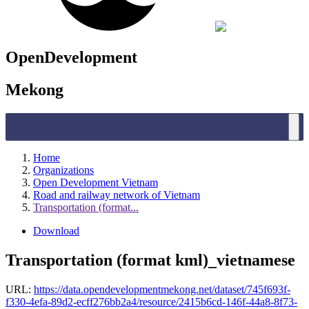
OpenDevelopment
Mekong
Home
Organizations
Open Development Vietnam
Road and railway network of Vietnam
Transportation (format...
Download
Transportation (format kml)_vietnamese
URL:
https://data.opendevelopmentmekong.net/dataset/745f693f-
f330-4efa-89d2-ecff276bb2a4/resource/2415b6cd-146f-44a8-8f73-