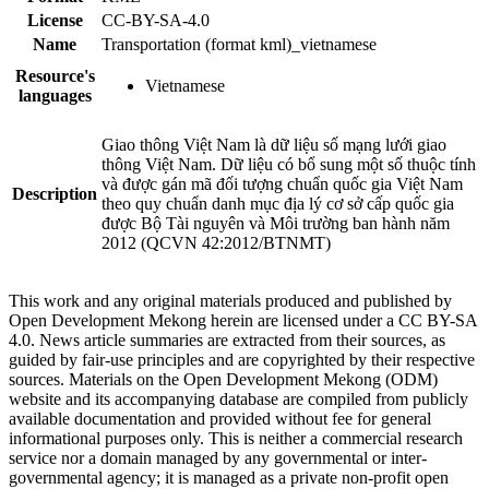
License
CC-BY-SA-4.0
Name
Transportation (format kml)_vietnamese
Resource's
Vietnamese
languages
Giao thông Việt Nam là dữ liệu số mạng lưới giao
thông Việt Nam. Dữ liệu có bổ sung một số thuộc tính
và được gán mã đối tượng chuẩn quốc gia Việt Nam
Description
theo quy chuẩn danh mục địa lý cơ sở cấp quốc gia
được Bộ Tài nguyên và Môi trường ban hành năm
2012 (QCVN 42:2012/BTNMT)
This work and any original materials produced and published by
Open Development Mekong herein are licensed under a CC BY-SA
4.0. News article summaries are extracted from their sources, as
guided by fair-use principles and are copyrighted by their respective
sources. Materials on the Open Development Mekong (ODM)
website and its accompanying database are compiled from publicly
available documentation and provided without fee for general
informational purposes only. This is neither a commercial research
service nor a domain managed by any governmental or inter-
governmental agency; it is managed as a private non-profit open