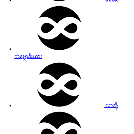
ကမ္ဘောဒီးယား
လာအို