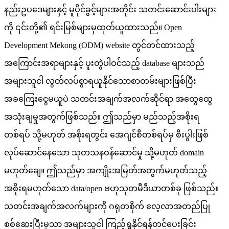
နည်းဥပဒေများနှင့် မူပိုင်ခွင့်များအတိုင်း သတင်းဆောင်းပါးများ
ကို ၎င်းတို့၏ ရင်းမြစ်များမှထုတ်ယူထားသည်။ Open
Development Mekong (ODM) website တွင်တင်ထားသည့်
အကြောင်းအရာများနှင့် ပူးတွဲပါဝင်သည့် database များသည်
အများသူငါ လွတ်လပ်စွာရယူနိုင်သောစာတမ်းများဖြစ်ပြီး
အခကြေးငွေမယူပဲ သတင်းအချက်အလက်ဆိုင်ရာ အထွေထွေ
အသုံးချမှုအတွက်ဖြစ်သည်။ ဤသည်မှာ မည်သည့်အစိုးရ
တစ်ရပ် သို့မဟုတ် အစိုးရတွင်း အေဂျင်စီတစ်ရပ်မှ စီးပွါးဖြစ်
လုပ်ဆောင်နေသော သုတသနဝန်ဆောင်မှု သို့မဟုတ် domain
မဟုတ်ချေ။ ဤသည်မှာ အကျိုးအမြတ်အတွက်မဟုတ်သည့်
အစိုးရမဟုတ်သော data/open ဗဟုသုတမီဒီယာတစ်ခု ဖြစ်သည်။
သတင်းအချက်အလက်များကို ဂရုတစိုက် လေ့လာအတည်ပြု
စစ်ဆေးပြီးမှသာ အများသူငါ ကြည့်ရှုနိုင်ရန်တင်ပေးခြင်း