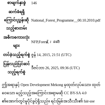
စာမျက်နှာခွဲ
146
ဆက်ခံရရှိ
ကြောင်းညွှန်းဆို
National_Forest_Programme__00.10.2010.pdf
သည့်စာတမ်း
အဓိကစကားလုံး
NFP,Forest,ព្រៃឈើ
များ
တင်ခဲ့သည့်ရက်စွဲ
ဇွန် 14, 2015, 21:51 (UTC)
ပြန်လည်ပြင်ဆင်
ဒီဇင်ဘာ 26, 2025, 09:36 (UTC)
သည့်ရက်စွဲ
ဤအရာနှင့် Open Development Mekong မှထုတ်လုပ်သော၊ ထုတ်
ဝေသော မည့်သည့်အကြောင်းအရာမဆို CC BY-SA 4.0
၏အောက်တွင်မူပိုင်ခွင့်ရှိသည်။ ရင်းမြစ်အသီးသီး၏ fair-use