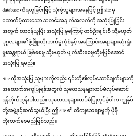
database ကိုရယူခြင်းဖြင့် သုံးစွဲသူများအနေဖြင့် ဤ site မှ
ထောက်ပံ့ထားသော သတင်းအချက်အလက်ကို အသုံးပြုခြင်း
အတွက် တာဝန်ယူပြီး အသုံးပြုမှုကြောင့် တစ်ဦးချင်းစီ သို့မဟုတ်
ပုဂ္ဂလများ၏ဖွံ့ဖြိုးတိုးတက်မှု၊ ပုံစံနှင့် အကြောင်းအရာများဆုံးရှုံး
မှု၊အန္တရာယ် ဖြစ်စေမှု သို့မဟုတ် ပျက်ဆီးစေမှုတို့မဖြစ်အောင်
အသုံးပြုရမည်။
Site ကိုအသုံးပြုသူများကိုလည်း ၎င်းတို့၏လုပ်ဆောင်ချက်များကို
အထောက်အကူပြုရန်အတွက် သုတေသနများထပ်မံလုပ်ဆောင်
ရန်တိုက်တွန်းပါသည်။ သုတေသနများထပ်မံပြုလုပ်ခဲ့ပါက ကျွန်ုပ်
တို့အဖွဲ့နှင့်ဆက်သွယ်ပြီး ဤ site ၏ တိကျသေချာမှုကို ပိုမို
တိုးတက်စေမည်ဖြစ်သည်။