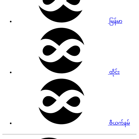
မြန်မာ
ထိုင်း
ဗီယက်နမ်