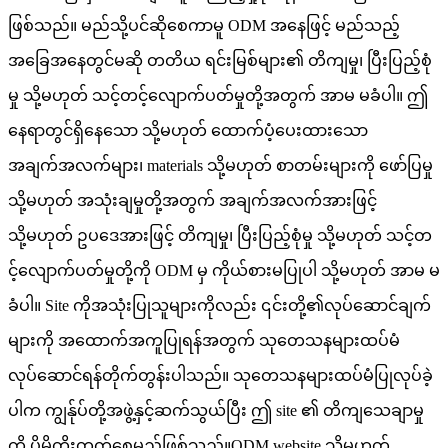
ဖြစ်သည်။ မည်သို့ပင်ဆိုစေကာမူ ODM အနေဖြင့် မည်သည့်
အခြေအနေတွင်မဆို တတိယ ရင်းမြစ်များ၏ တိကျမှု၊ ပြီးပြည့်စုံ
မှု သို့မဟုတ် သင့်တင့်လျောက်ပတ်မှုတို့အတွက် အာမ မခံပါ။ ဤ
နေရာတွင်ရှိနေသော သို့မဟုတ် ထောက်ပံ့ပေးထားသော
အချက်အလက်များ၊ materials သို့မဟုတ် စာတမ်းများကို ဖော်ပြမှု
သို့မဟုတ် အသုံးချမှုတို့အတွက် အချက်အလက်အားဖြင့်
သို့မဟုတ် ဥပဒေအားဖြင့် တိကျမှု၊ ပြီးပြည့်စုံမှု သို့မဟုတ် သင့်တ
င့်လျောက်ပတ်မှုတို့ကို ODM မှ ကိုယ်စားမပြုပါ သို့မဟုတ် အာမ မ
ခံပါ။ Site ကိုအသုံးပြုသူများကိုလည်း ၎င်းတို့၏လုပ်ဆောင်ချက်
များကို အထောက်အကူပြုရန်အတွက် သုတေသနများထပ်မံ
လုပ်ဆောင်ရန်တိုက်တွန်းပါသည်။ သုတေသနများထပ်မံပြုလုပ်ခဲ့
ပါက ကျွန်ုပ်တို့အဖွဲ့နှင့်ဆက်သွယ်ပြီး ဤ site ၏ တိကျသေချာမှု
ကို ပိုမိုတိုးတက်စေမည်ဖြစ်သည်။ODM website သို့မဟုတ်